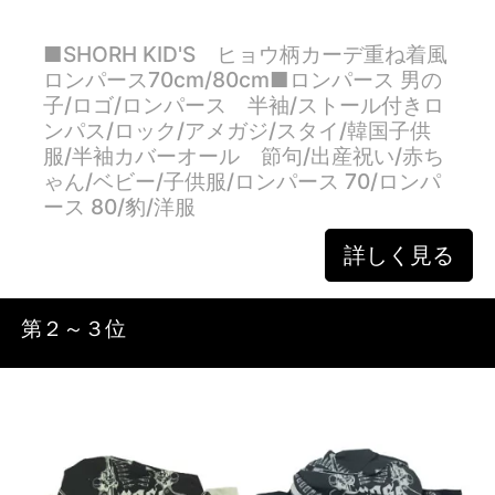
■SHORH KID'S ヒョウ柄カーデ重ね着風
ロンパース70cm/80cm■ロンパース 男の
子/ロゴ/ロンパース 半袖/ストール付きロ
ンパス/ロック/アメガジ/スタイ/韓国子供
服/半袖カバーオール 節句/出産祝い/赤ち
ゃん/ベビー/子供服/ロンパース 70/ロンパ
ース 80/豹/洋服
詳しく見る
第２～３位