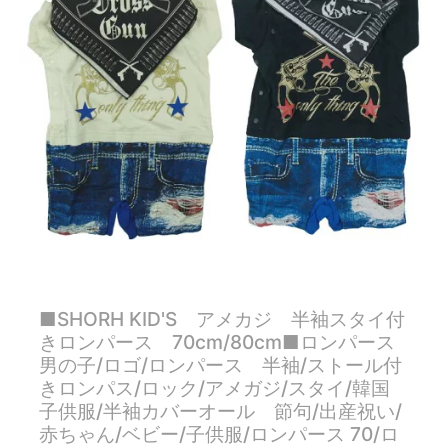
■SHORH KID'S アメカジ 半袖スタイ付
きロンパース 70cm/80cm■ロンパース
男の子/ロゴ/ロンパース 半袖/ストール付
きロンパス/ロック/アメガジ/スタイ/韓国
子供服/半袖カバーオール 節句/出産祝い/
赤ちゃん/ベビー/子供服/ロンパース 70/ロ